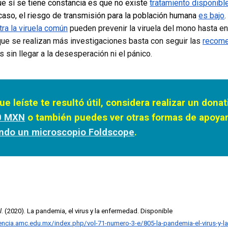
ue sí se tiene constancia es que no existe
tratamiento disponibl
caso, el riesgo de transmisión para la población humana
es bajo
ra la viruela común
pueden prevenir la viruela del mono hasta en
que se realizan más investigaciones basta con seguir las
recome
 sin llegar a la desesperación ni el pánico.
ue leíste te resultó útil, considera realizar un dona
0 MXN
o también puedes ver otras formas de apoyar
ndo un microscopio Foldscope
.
l
. (2020). La pandemia, el virus y la enfermedad. Disponible
encia.amc.edu.mx/index.php/vol-71-numero-3-e/805-la-pandemia-el-virus-y-