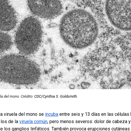
ela del mono. Crédito:
CDC/Cynthia S. Goldsmith.
la viruela del mono se
incuba
entre seis y 13 días en las célula
los de la
viruela común
, pero menos severos: dolor de cabeza y 
de los ganglios linfáticos. También provoca erupciones cutáneas 