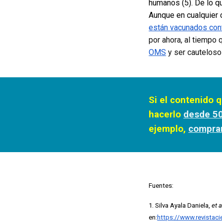
humanos (5). De lo q
Aunque en cualquier 
están vacunados cont
por ahora, al tiempo 
OMS
y ser cautelosos
Si el contenido q
hacerlo
desde 5
ejemplo,
compra
Fuentes:
1. Silva Ayala Daniela,
et a
en:
https://www.revistaci