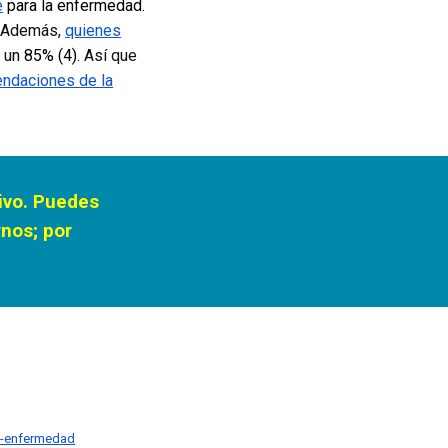
e
para la enfermedad.
. Además,
quienes
 u
n 85% (4).
Así que
ndaciones de la
tivo. Puedes
nos; por
la-enfermedad