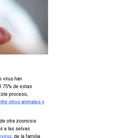
s virus han
el 75% de estas
Este proceso,
entre otros animales y
de otra zoonosis
s a las selvas
xvirus
, de la familia