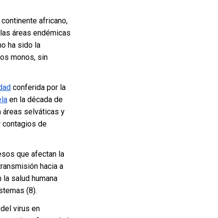
 continente africano,
las áreas endémicas
o ha sido la
los monos, sin
dad
conferida por la
ela
en la década de
 áreas selváticas y
r contagios de
esos que afectan la
ransmisión hacia a
n la salud humana
stemas (8).
del virus en