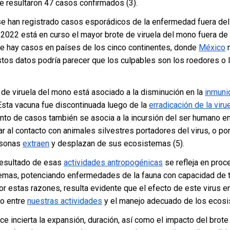
e resultaron 47 casos confirmados (3).
 se han registrado casos esporádicos de la enfermedad fuera del
022 está en curso el mayor brote de viruela del mono fuera de 
nte hay casos en países de los cinco continentes, donde
México
n
stos datos podría parecer que los culpables son los roedores o 
de viruela del mono está asociado a la disminución en la
inmuni
 Esta vacuna fue discontinuada luego de la
erradicación de la viru
ento de casos también se asocia a la incursión del ser humano en
r al contacto con animales silvestres portadores del virus, o po
rsonas
extraen
y desplazan de sus ecosistemas (5).
resultado de esas
actividades antropogénicas
se refleja en proc
emas, potenciando enfermedades de la fauna con capacidad de t
or estas razones, resulta evidente que el efecto de este virus e
o entre
nuestras actividades
y el manejo adecuado de los ecosi
 incierta la expansión, duración, así como el impacto del brote 