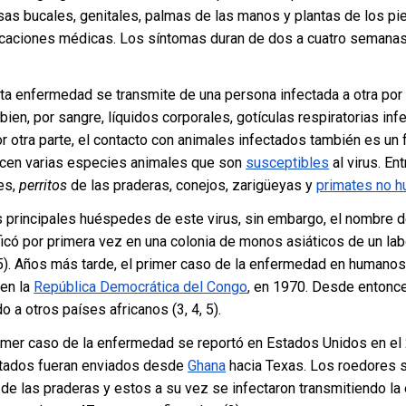
as bucales, genitales, palmas de las manos y plantas de los pi
caciones médicas. Los síntomas duran de dos a cuatro semanas 
sta enfermedad se transmite de una persona infectada a otra por
o bien, por sangre, líquidos corporales, gotículas respiratorias in
r otra parte, el contacto con animales infectados también es un 
cen varias especies animales que son
susceptibles
al virus. En
es,
perritos
de las praderas, conejos, zarigüeyas y
primates no 
 principales huéspedes de este virus, sin embargo, el nombre 
ficó por primera vez en una colonia de monos asiáticos de un lab
). Años más tarde, el primer caso de la enfermedad en humanos
en la
República Democrática del Congo
,
en 1970. Desde entonces
a otros países africanos (3, 4, 5).
primer caso de la enfermedad se reportó en Estados Unidos en el
tados fueran enviados desde
Ghana
hacia Texas. Los roedores 
s de las praderas y estos a su vez se infectaron transmitiendo l