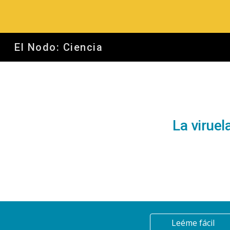
Sk
El Nodo: Ciencia
La virue
Leéme fácil