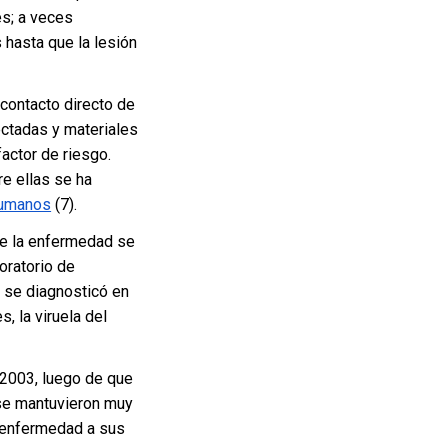
es; a veces
hasta que la lesión
 contacto directo de
fectadas y materiales
factor de riesgo.
tre ellas se ha
humanos
(7).
de la enfermedad se
oratorio de
 se diagnosticó en
, la viruela del
 2003, luego de que
se mantuvieron muy
a enfermedad a sus