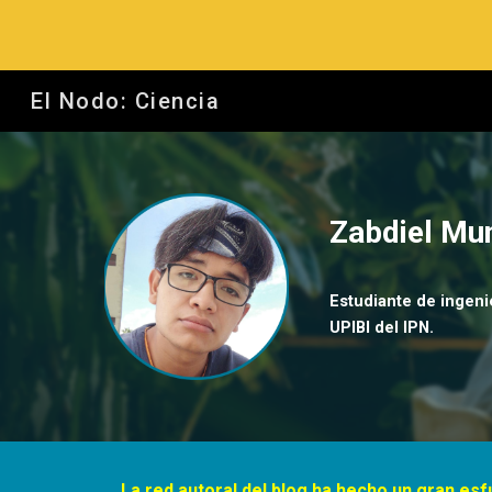
Sk
El Nodo: Ciencia
Zabdiel Mu
Estudiante de ingenie
UPIBI del IPN.
La red autoral del blog ha hecho un gran es