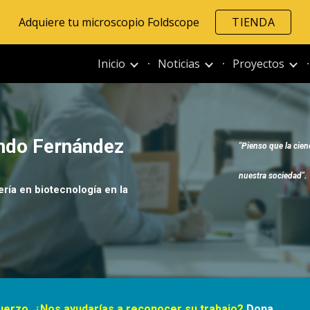
Adquiere tu microscopio Foldscope
TIENDA
ip to main content
Skip to navigat
Inicio
Noticias
Proyectos
ndo Fernández
"
Pienso que la cienc
nuestra sociedad".
ría en biotecnología en la 
fuerzo. ¿Nos ayudarías a reconocer su trabajo? 
Dona 