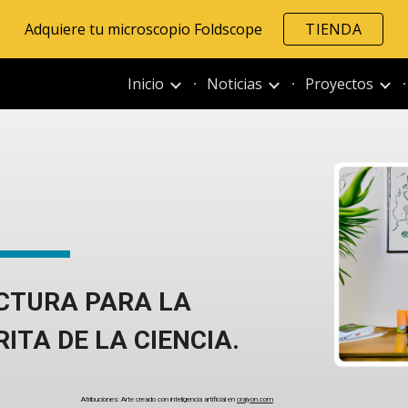
Adquiere tu microscopio Foldscope
TIENDA
ip to main content
Skip to navigat
Inicio
Noticias
Proyectos
ECTURA PARA LA
RITA
DE LA CIENCIA.
Atribuciones: Arte creado con inteligencia artificial en
craiyon.com