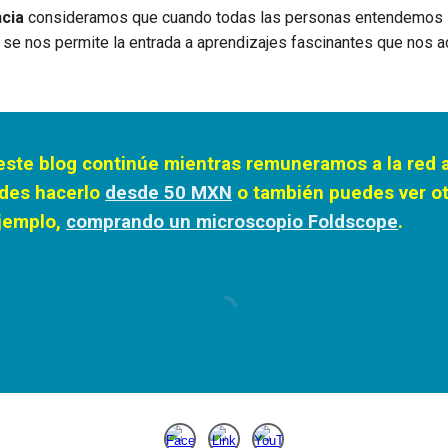
ncia
consideramos que cuando todas las personas entendemos 
, se nos permite la entrada a aprendizajes fascinantes que nos a
ste blog continúe mientras remuneramos a la red a
des hacerlo
desde 50 MXN
o también puedes ver o
jemplo,
comprando un microscopio Foldscope
.