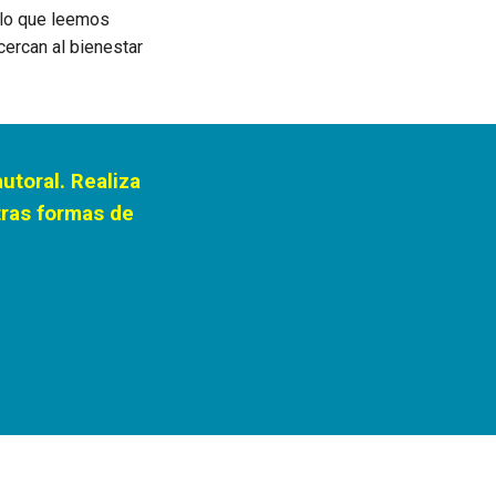
lo que leemos
cercan al bienestar
utoral.
R
ealiza
tras formas de