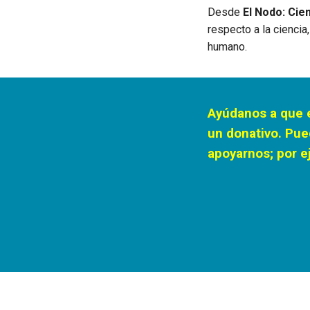
Desde
El Nodo: Cie
respecto a la ciencia
humano.
Ayúdanos a que e
un donativo. Pue
apoyarnos; por e